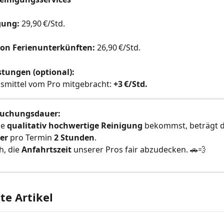
gung:
 29,90 €/Std.
on Ferienunterkünften:
 26,90 €/Std.
stungen (optional):
smittel vom Pro mitgebracht: 
+3 €/Std.
uchungsdauer:
e 
qualitativ hochwertige Reinigung
 bekommst, beträgt d
er
 pro Termin 
2 Stunden
.
h, die 
Anfahrtszeit
 unserer Pros fair abzudecken. 🚗💨
e Artikel