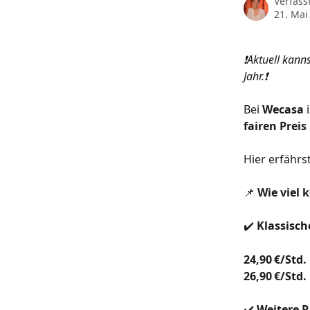
Verfass
21. Mai
❗️Aktuell kan
Jahr.❗️
Bei 
Wecasa
 
fairen Preis
Hier erfährst
📌 
Wie viel 
✔️ 
Klassisch
24,90 €/Std.
26,90 €/Std.
✔️ 
Weitere R