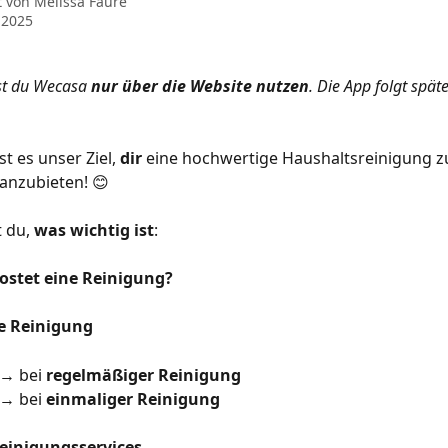
t von
Mélissa Faure
 2025
nst du Wecasa 
nur über die Website nutzen
. Die App folgt spät
ist es unser Ziel, 
dir
 eine hochwertige Haushaltsreinigung z
 anzubieten! 😊
 du, 
was wichtig ist
:
kostet eine Reinigung?
e Reinigung
 → bei 
regelmäßiger Reinigung
 → bei 
einmaliger Reinigung
einigungsservices